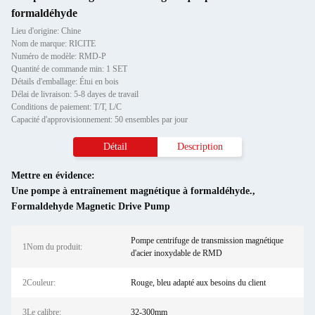
formaldéhyde
Lieu d'origine: Chine
Nom de marque: RICITE
Numéro de modèle: RMD-P
Quantité de commande min: 1 SET
Détails d'emballage: Étui en bois
Délai de livraison: 5-8 dayes de travail
Conditions de paiement: T/T, L/C
Capacité d'approvisionnement: 50 ensembles par jour
Détail
Description
Mettre en évidence:
Une pompe à entraînement magnétique à formaldéhyde.
,
Formaldehyde Magnetic Drive Pump
Pompe centrifuge de transmission magnétique
1Nom du produit:
d'acier inoxydable de RMD
2Couleur:
Rouge, bleu adapté aux besoins du client
3Le calibre:
32-300mm