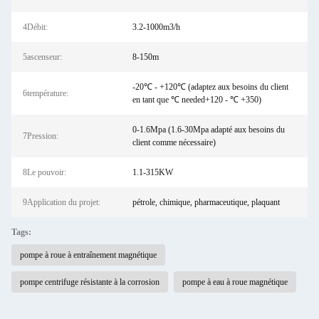
4Débit:
3.2-1000m3/h
5ascenseur:
8-150m
-20℃ - +120℃ (adaptez aux besoins du client
6température:
en tant que ℃ needed+120 - ℃ +350)
0-1.6Mpa (1.6-30Mpa adapté aux besoins du
7Pression:
client comme nécessaire)
8Le pouvoir:
1.1-315KW
9Application du projet:
pétrole, chimique, pharmaceutique, plaquant
Tags:
pompe à roue à entraînement magnétique
pompe centrifuge résistante à la corrosion
pompe à eau à roue magnétique