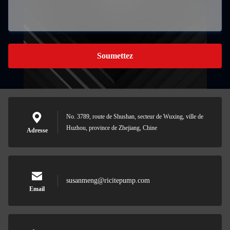
Soumettez
No. 3789, route de Shushan, secteur de Wuxing, ville de
Huzhou, province de Zhejiang, Chine
Adresse
susanmeng@ricitepump.com
Email