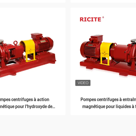
d'ammonium
aissez un message Nous vous rappellero
bientôt !
mpes centrifuges à action
Pompes centrifuges à entraî
étique pour l'hydroxyde de
magnétique pour liquides à 
sodium
point d'éclair