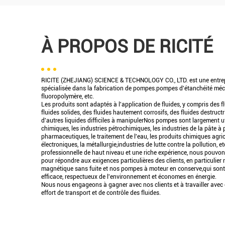
À PROPOS DE RICITÉ
RICITE (ZHEJIANG) SCIENCE & TECHNOLOGY CO., LTD. est une entrep
spécialisée dans la fabrication de pompes.pompes d'étanchéité mé
fluoropolymère, etc.
Les produits sont adaptés à l'application de fluides, y compris des f
fluides solides, des fluides hautement corrosifs, des fluides destruct
d'autres liquides difficiles à manipulerNos pompes sont largement ut
chimiques, les industries pétrochimiques, les industries de la pâte à 
pharmaceutiques, le traitement de l'eau, les produits chimiques agric
électroniques, la métallurgie,industries de lutte contre la pollution, 
professionnelle de haut niveau et une riche expérience, nous pouvon
pour répondre aux exigences particulières des clients, en particuli
magnétique sans fuite et nos pompes à moteur en conserve,qui sont 
efficace, respectueux de l'environnement et économes en énergie.
Nous nous engageons à gagner avec nos clients et à travailler avec 
effort de transport et de contrôle des fluides.