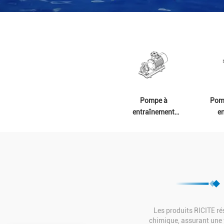
Pompe à
Pomp
entraînement
e
magnétique en
m
acier inoxydable
Les produits RICITE ré
chimique, assurant une t