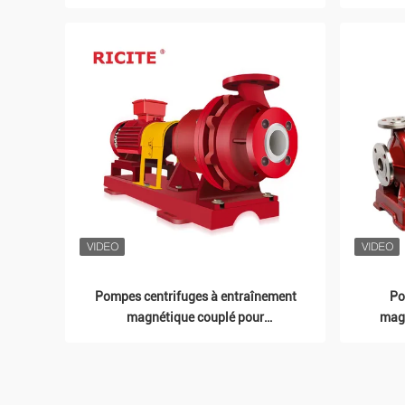
l'acide nitreux
L
Pompes centrifuges à entraînement
Po
magnétique couplé pour
magn
applications à grand débit