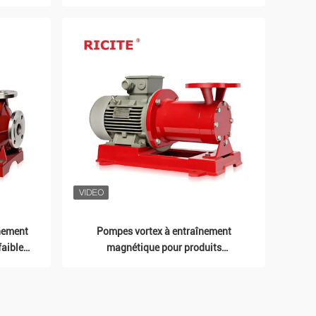
l'acide sulfurique
ns
nement
Pompes vortex à entraînement
faible
magnétique pour produits
chimiques à faible débit et à haute
tête