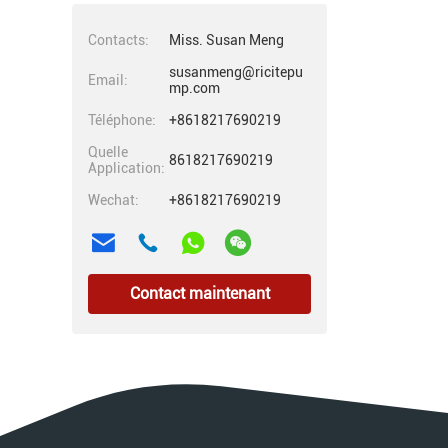
Contacts:
Miss. Susan Meng
susanmeng@ricitepu
Email:
mp.com
Téléphone:
+8618217690219
Quelle
8618217690219
Application:
Wechat:
+8618217690219
Contact maintenant