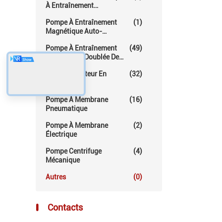
À Entraînement
Magnétique
Pompe À Entraînement
(1)
Magnétique Auto-
Amorçante
Pompe À Entraînement
(49)
Magnétique Doublée De
Fluoropolymère
Pompe À Moteur En
(32)
Conserve
Pompe À Membrane
(16)
Pneumatique
Pompe À Membrane
(2)
Électrique
Pompe Centrifuge
(4)
Mécanique
Autres
(0)
Contacts