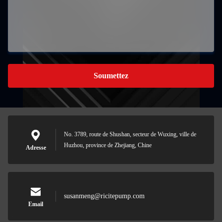
Soumettez
No. 3789, route de Shushan, secteur de Wuxing, ville de
Huzhou, province de Zhejiang, Chine
Adresse
susanmeng@ricitepump.com
Email