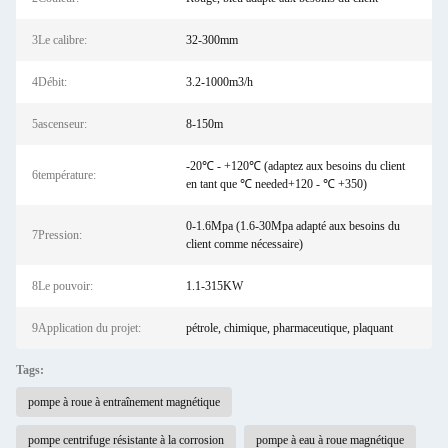
3Le calibre:
32-300mm
4Débit:
3.2-1000m3/h
5ascenseur:
8-150m
-20℃ - +120℃ (adaptez aux besoins du client
6température:
en tant que ℃ needed+120 - ℃ +350)
0-1.6Mpa (1.6-30Mpa adapté aux besoins du
7Pression:
client comme nécessaire)
8Le pouvoir:
1.1-315KW
9Application du projet:
pétrole, chimique, pharmaceutique, plaquant
Tags:
pompe à roue à entraînement magnétique
pompe centrifuge résistante à la corrosion
pompe à eau à roue magnétique