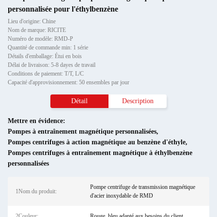
personnalisée pour l'éthylbenzène
Lieu d'origine: Chine
Nom de marque: RICITE
Numéro de modèle: RMD-P
Quantité de commande min: 1 série
Détails d'emballage: Étui en bois
Délai de livraison: 5-8 dayes de travail
Conditions de paiement: T/T, L/C
Capacité d'approvisionnement: 50 ensembles par jour
Détail
Description
Mettre en évidence:
Pompes à entraînement magnétique personnalisées
,
Pompes centrifuges à action magnétique au benzène d'éthyle
,
Pompes centrifuges à entraînement magnétique à éthylbenzène
personnalisées
Pompe centrifuge de transmission magnétique
1Nom du produit:
d'acier inoxydable de RMD
2Couleur:
Rouge, bleu adapté aux besoins du client