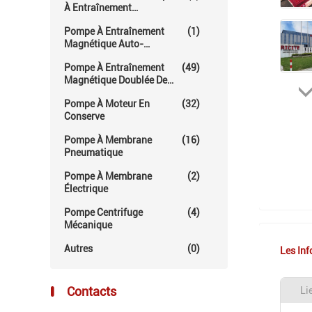
À Entraînement
Magnétique
Pompe À Entraînement
(1)
Magnétique Auto-
Amorçante
Pompe À Entraînement
(49)
Magnétique Doublée De
Fluoropolymère
Pompe À Moteur En
(32)
Conserve
Pompe À Membrane
(16)
Pneumatique
Pompe À Membrane
(2)
Électrique
Pompe Centrifuge
(4)
Mécanique
Autres
(0)
Les Inf
Contacts
Li