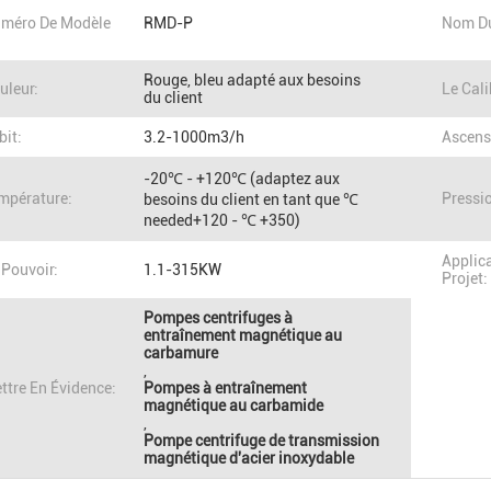
méro De Modèle
RMD-P
Nom Du
Rouge, bleu adapté aux besoins
uleur:
Le Cali
du client
bit:
3.2-1000m3/h
Ascens
-20℃ - +120℃ (adaptez aux
mpérature:
Pressi
besoins du client en tant que ℃
needed+120 - ℃ +350)
Applic
 Pouvoir:
1.1-315KW
Projet:
Pompes centrifuges à
entraînement magnétique au
carbamure
,
ttre En Évidence:
Pompes à entraînement
magnétique au carbamide
,
Pompe centrifuge de transmission
magnétique d'acier inoxydable