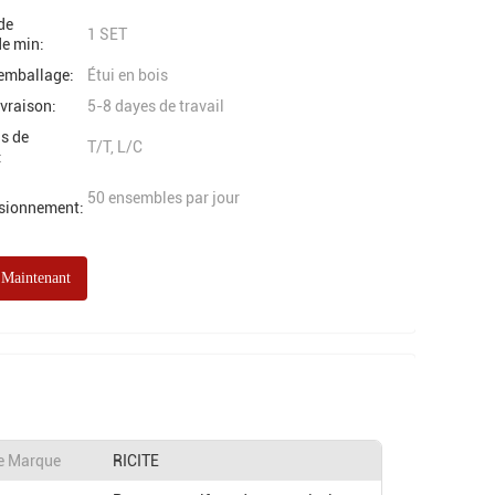
de
1 SET
e min:
'emballage:
Étui en bois
ivraison:
5-8 dayes de travail
s de
T/T, L/C
:
50 ensembles par jour
isionnement:
 Maintenant
e Marque
RICITE