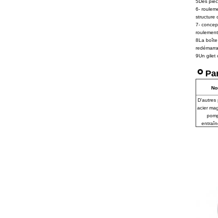
5Des pièce
6- roulem
structure 
7- concept
roulement
8La boîte
redémarra
9Un gilet 
Pa
N
D'autres 
acier ma
pomp
entraî