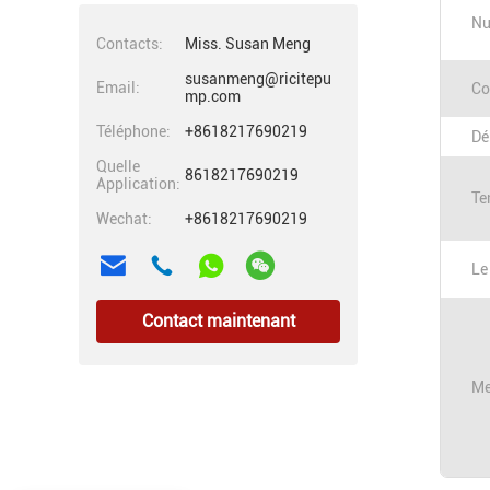
Nu
Contacts:
Miss. Susan Meng
susanmeng@ricitepu
Email:
Co
mp.com
Téléphone:
+8618217690219
Dé
Quelle
8618217690219
Application:
Te
Wechat:
+8618217690219
Le
Contact maintenant
Me