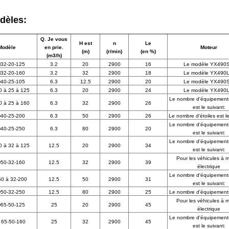
dèles:
Q. Je vous
H est
n
Le
Modèle
en prie.
Moteur
(m)
(r/min)
(en %)
(m3/h)
32-20-125
3.2
20
2900
16
Le modèle YX490S
32-20-160
3.2
32
2900
18
Le modèle YX490L
40-25-105
6.3
12.5
2900
20
Le modèle YX490S
 à 25 à 125
6.3
20
2900
24
Le modèle YX490L
Le nombre d'équipements 
 à 25 à 160
6.3
32
2900
26
est le suivant:
40-25-200
6.3
50
2900
26
Le nombre d'étoiles est le
Le nombre d'équipements 
40-25-250
6.3
80
2900
20
est le suivant:
Le nombre d'équipements 
 à 32 à 125
12.5
20
2900
34
est le suivant:
Pour les véhicules à 
50-32-160
12.5
32
2900
39
électrique
Le nombre d'équipements 
0 à 32-200
12.5
50
2900
31
est le suivant:
50-32-250
12.5
80
2900
25
Le nombre d'équipements 
Pour les véhicules à 
65-50-125
25
20
2900
45
électrique
Le nombre d'équipements 
65-50-160
25
32
2900
45
est le suivant: