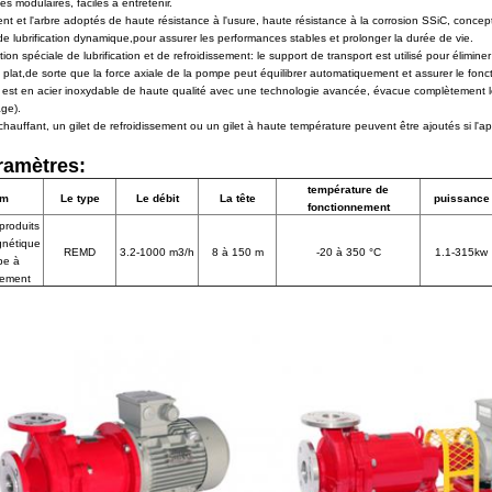
s modulaires, faciles à entretenir.
ent et l'arbre adoptés de haute résistance à l'usure, haute résistance à la corrosion SSiC, conc
de lubrification dynamique,pour assurer les performances stables et prolonger la durée de vie.
ion spéciale de lubrification et de refroidissement: le support de transport est utilisé pour éliminer 
 plat,de sorte que la force axiale de la pompe peut équilibrer automatiquement et assurer le fon
 est en acier inoxydable de haute qualité avec une technologie avancée, évacue complètement le m
ge).
chauffant, un gilet de refroidissement ou un gilet à haute température peuvent être ajoutés si l'app
ramètres:
température de
om
Le type
Le débit
La tête
puissance
fonctionnement
produits
gnétique
REMD
3.2-1000 m3/h
8 à 150 m
-20 à 350 °C
1.1-315kw
e à
nement