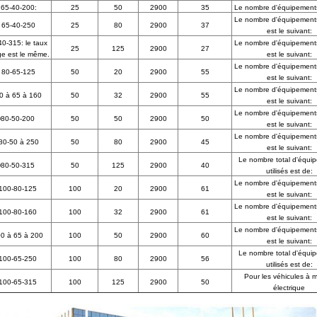
65-40-200:
25
50
2900
35
Le nombre d'équipements 
Le nombre d'équipements 
65-40-250
25
80
2900
37
est le suivant:
0-315: le taux
Le nombre d'équipements 
25
125
2900
27
e est le même.
est le suivant:
Le nombre d'équipements 
80-65-125
50
20
2900
55
est le suivant:
Le nombre d'équipements 
0 à 65 à 160
50
32
2900
55
est le suivant:
Le nombre d'équipements 
80-50-200
50
50
2900
50
est le suivant:
Le nombre d'équipements 
0-50 à 250
50
80
2900
45
est le suivant:
Le nombre total d'équi
80-50-315
50
125
2900
40
utilisés est de:
Le nombre d'équipements 
00-80-125
100
20
2900
61
est le suivant:
Le nombre d'équipements 
00-80-160
100
32
2900
61
est le suivant:
Le nombre d'équipements 
 à 65 à 200
100
50
2900
60
est le suivant:
Le nombre total d'équi
00-65-250
100
80
2900
56
utilisés est de:
Pour les véhicules à 
00-65-315
100
125
2900
50
électrique