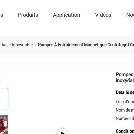
os
Produits
Application
Vidéos
No
 Acier Inoxydable
Pompes À Entraînement Magnétique Centrifuge D'a
Pompes à
inoxydab
Détails d
Lieu d'ori
Nom de m
Numéro d
Condition