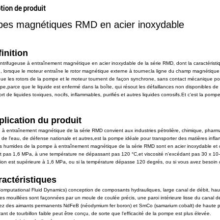
tion de produit
es magnétiques RMD en acier inoxydable
inition
trifugeuse à entraînement magnétique en acier inoxydable de la série RMD, dont la caractéristique
 lorsque le moteur entraîne le rotor magnétique externe à tourner,la ligne du champ magnétique pa
que les rotors de la pompe et le moteur tournent de façon synchrone, sans contact mécanique pour
pe,parce que le liquide est enfermé dans la boîte, qui résout les défaillances non disponibles de
rt de liquides toxiques, nocifs, inflammables, purifiés et autres liquides corrosifs.Et c'est la po
plication du produit
à entraînement magnétique de la série RMD convient aux industries pétrolière, chimique, pharmace
 de l'eau, de défense nationale et autres,est la pompe idéale pour transporter des matières inflamma
s humides de la pompe à entraînement magnétique de la série RMD sont en acier inoxydable et 
 pas 1,6 MPa, à une température ne dépassant pas 120 °C,et viscosité n'excédant pas 30 x 10-6
ssion est supérieure à 1,6 MPa, ou si la température dépasse 120 degrés, ou si vous avez besoin d'
ractéristiques
Computational Fluid Dynamics) conception de composants hydrauliques, large canal de débit, hau
es mouillées sont façonnées par un moule de coulée précis, une paroi intérieure lisse du canal d
ez des aimants permanents NdFeB (néodymium fer boron) et SmCo (samarium cobalt) de haute pe
ant de tourbillon faible peut être conçu, de sorte que l'efficacité de la pompe est plus élevée.