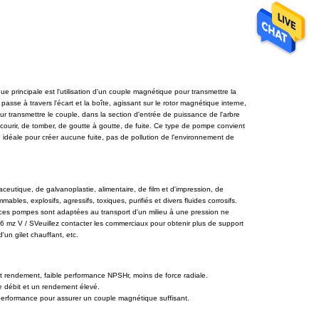
 principale est l'utilisation d'un couple magnétique pour transmettre la
sse à travers l'écart et la boîte, agissant sur le rotor magnétique interne,
 transmettre le couple, dans la section d'entrée de puissance de l'arbre
 courir, de tomber, de goutte à goutte, de fuite. Ce type de pompe convient
mpe idéale pour créer aucune fuite, pas de pollution de l'environnement de
utique, de galvanoplastie, alimentaire, de film et d'impression, de
bles, explosifs, agressifs, toxiques, purifiés et divers fluides corrosifs.
ces pompes sont adaptées au transport d'un milieu à une pression ne
 mz V / SVeuillez contacter les commerciaux pour obtenir plus de support
un gilet chauffant, etc.
t rendement, faible performance NPSHr, moins de force radiale.
e débit et un rendement élevé.
rformance pour assurer un couple magnétique suffisant.