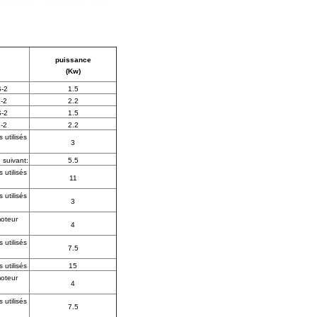
puissance
(Kw)
-2
1.5
-2
2.2
-2
1.5
-2
2.2
utilisés
3
 suivant:
5.5
utilisés
11
utilisés
3
moteur
4
utilisés
7.5
utilisés
15
moteur
4
utilisés
7.5