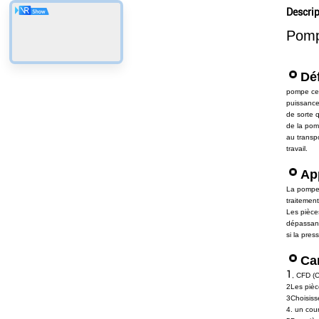
Descrip
Pomp
Déf
pompe cen
puissance,
de sorte 
de la pom
au transpo
travail.
Ap
La pompe 
traitement
Les pièce
dépassant
si la pre
Ca
1
, CFD (
2Les pièc
3Choisiss
4. un cour