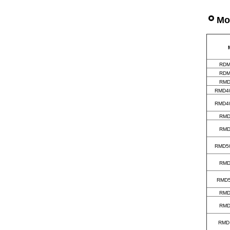
Mo
RDM
RDM
RMD
RMD40
RMD40
RMD
RMD
RMD50
RMD
RMD5
RMD
RMD
RMD 