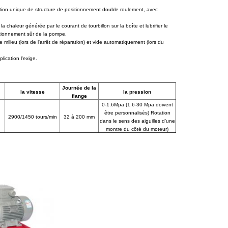
eption unique de structure de positionnement double roulement, avec
la chaleur générée par le courant de tourbillon sur la boîte et lubrifier le
ctionnement sûr de la pompe.
ilieu (lors de l'arrêt de réparation) et vide automatiquement (lors du
lication l'exige.
Journée de la
la vitesse
la pression
flange
0-1.6Mpa (1.6-30 Mpa doivent
être personnalisés) Rotation
2900/1450 tours/min
32 à 200 mm
dans le sens des aiguilles d'une
montre du côté du moteur)