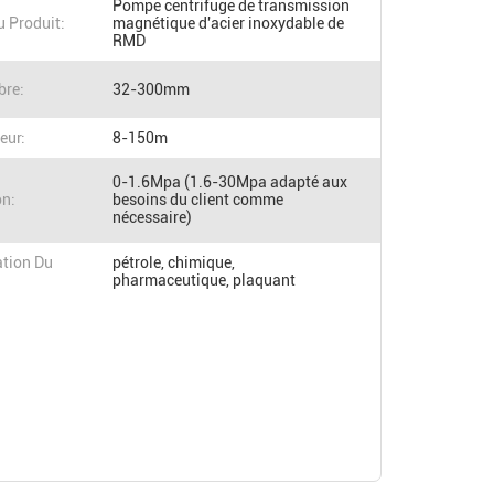
Pompe centrifuge de transmission
 Produit:
magnétique d'acier inoxydable de
RMD
bre:
32-300mm
eur:
8-150m
0-1.6Mpa (1.6-30Mpa adapté aux
on:
besoins du client comme
nécessaire)
ation Du
pétrole, chimique,
pharmaceutique, plaquant