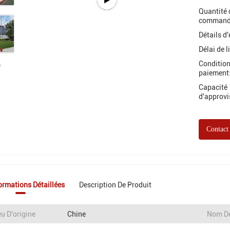
Quantité 
command
Détails d
Délai de l
Condition
paiement
Capacité
d'approv
Contact
ormations Détaillées
Description De Produit
eu D'origine
Chine
Nom D