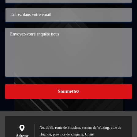
Soumettez
No. 3789, route de Shushan, secteur de Wuxing, ville de
Huzhou, province de Zhejiang, Chine
Adresse